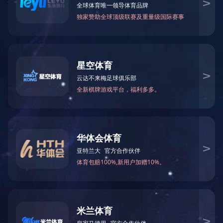
产品中心
推瓶机系列
递送机系列
输送机系列
加料机系列
混合机系列
排瓶机系列
码垛包装线系列
玻璃模具磨光机
缠绕机系列
捆轧机系列
瓶子检验机
华体网页版登录入口-华体(中国)
Contact us
地址：山东省滨州市滨北办事处梧桐七路71号
电话：0543-8176601,8176602